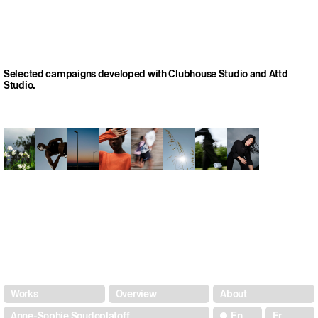
Selected campaigns developed with Clubhouse Studio and Attd
Studio.
Anne-Sophie Soudoplatoff
Anne-Sophie Soudoplatoff
Anne-Sophie Soudoplatoff
Anne-Sophie Soudoplatoff
Anne-Sophie Soudoplatoff
Anne-Sophie Soudoplatoff
Anne-Sophie Soudoplatoff
Anne-Sophie Soudop
Works
Overview
About
Anne-Sophie Soudoplatoff
En
Fr